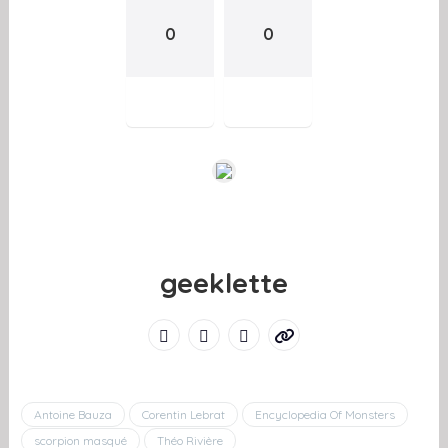
0
0
geeklette
Antoine Bauza
Corentin Lebrat
Encyclopedia Of Monsters
scorpion masqué
Théo Rivière