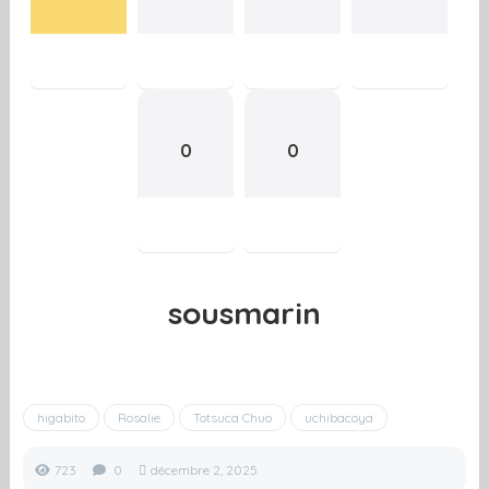
0
0
sousmarin
higabito
Rosalie
Totsuca Chuo
uchibacoya
723
0
décembre 2, 2025