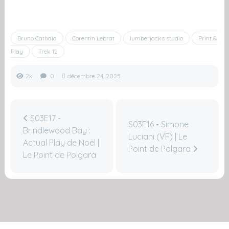
Bruno Cathala
Corentin Lebrat
lumberjacks studio
Print &
Play
Trek 12
2k
0
décembre 24, 2025
S03E17 -
S03E16 - Simone
Brindlewood Bay :
Luciani (VF) | Le
Actual Play de Noël |
Point de Polgara
Le Point de Polgara