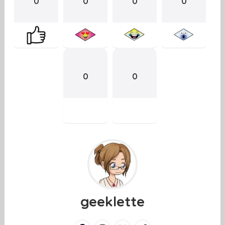
0
0
0
0
0
0
geeklette