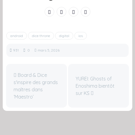
android
dice throne
digital
ios
931
0
mars 5, 2026
Board & Dice
YUREI: Ghosts of
s'inspire des grands
Enoshima bientôt
maîtres dans
sur KS
‘Maestro’