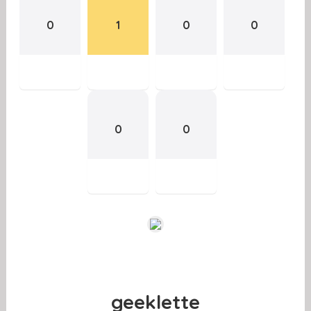
0
1
0
0
0
0
geeklette