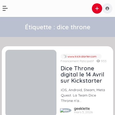
Étiquette :
dice throne
www.kickstarter.com
Financement Paticipatif
933
Dice Throne
digital le 14 Avril
sur Kickstarter
iOS, Android, Steam, Meta
Quest. La Team Dice
Throne n’a…
geeklette
mars 5, 2026