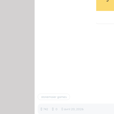
stonemaier games
742
0
avril 20, 2026