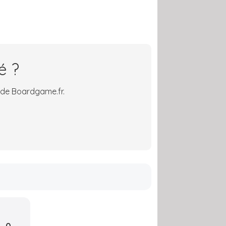
é ?
 de Boardgame.fr.
0