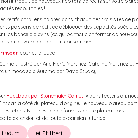
ension introduit de nouveaux habitats de récifs sur votre pla
acités redoutables !
es récifs coralliens colorés dans chacun des trois sites de p
ants poissons de récif, de débloquer des capacités spéciale
sent les bancs d’alevins (ce qui permet d’en former de nouveaux
 poisson de votre océan peut consommer.
e
Finspan
pour être jouée.
Connell, illustré par Ana María Martínez, Catalina Martínez 
nte un mode solo Automa par David Studley.
sur
Facebook par Stonemaier Games
: « dans l’extension, no
 Finspan à côté du plateau d’origine. Le nouveau plateau co
 les jetons. Notre espoir en fournissant ce plateau lors de la
ette extension et de toute expansion future. »
z Ludum
et Philibert