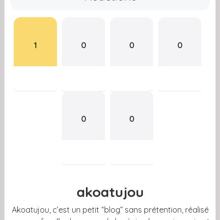
1
0
0
0
0
0
akoatujou
Akoatujou, c’est un petit “blog” sans prétention, réalisé