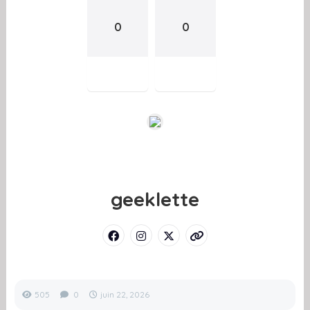
0
0
geeklette
505
0
juin 22, 2026