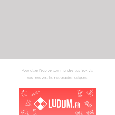
Pour aider l'équipe, commandez vos jeux via
nos liens vers les nouveautés ludiques :