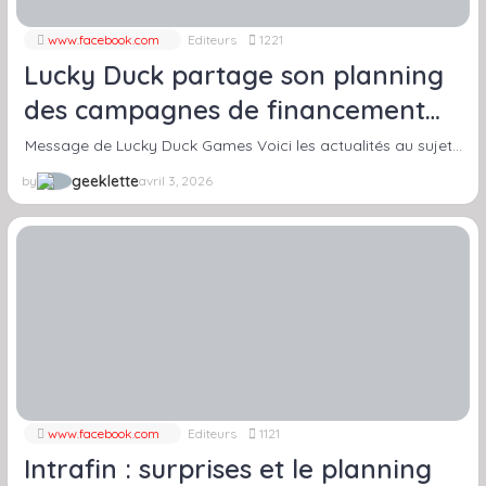
www.facebook.com
Editeurs
1221
Lucky Duck partage son planning
des campagnes de financement
(Wroth, Too Many Bones, 20
Message de Lucky Duck Games Voici les actualités au sujet…
strong…)
geeklette
by
avril 3, 2026
www.facebook.com
Editeurs
1121
Intrafin : surprises et le planning