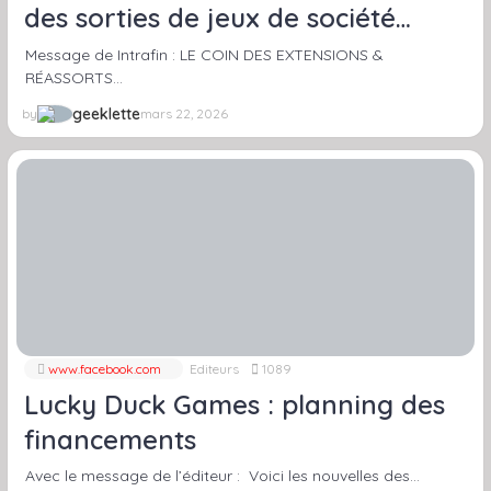
des sorties de jeux de société
(Entropie, Keyside, Deckers…)
Message de Intrafin : LE COIN DES EXTENSIONS &
RÉASSORTS…
geeklette
by
mars 22, 2026
www.facebook.com
Editeurs
1089
Lucky Duck Games : planning des
financements
Avec le message de l’éditeur : Voici les nouvelles des…