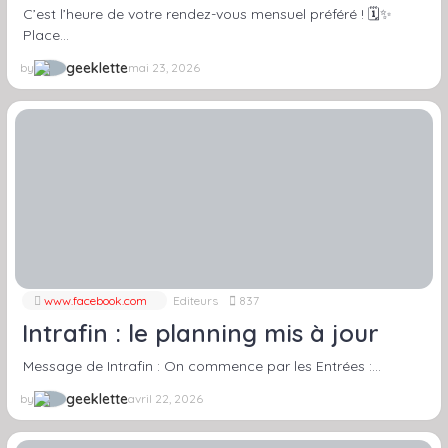
Keyside…
C’est l’heure de votre rendez-vous mensuel préféré ! 🗓️✨
Place…
geeklette
by
mai 23, 2026
www.facebook.com
Editeurs
837
Intrafin : le planning mis à jour
Message de Intrafin : On commence par les Entrées :…
geeklette
by
avril 22, 2026