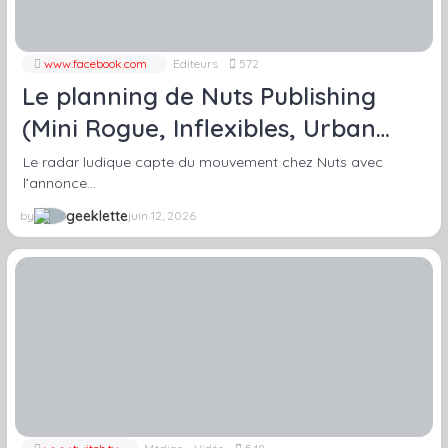
www.facebook.com
Editeurs
572
Le planning de Nuts Publishing
(Mini Rogue, Inflexibles, Urban
Operations, Rolling Seas…)
Le radar ludique capte du mouvement chez Nuts avec
l’annonce…
geeklette
by
juin 12, 2026