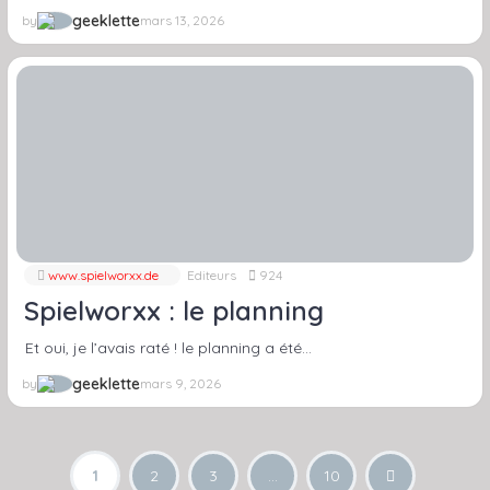
geeklette
by
mars 13, 2026
www.spielworxx.de
Editeurs
924
Spielworxx : le planning
Et oui, je l’avais raté ! le planning a été…
geeklette
by
mars 9, 2026
1
2
3
…
10