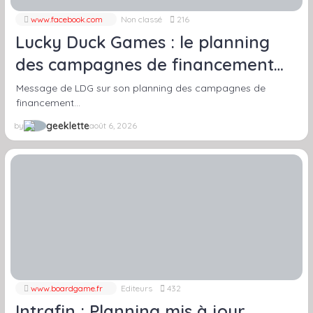
www.facebook.com
Non classé
216
Lucky Duck Games : le planning
des campagnes de financement
mis à jour
Message de LDG sur son planning des campagnes de
financement…
geeklette
by
août 6, 2026
www.boardgame.fr
Editeurs
432
Intrafin : Planning mis à jour