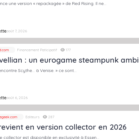
e une version « repackagée » de Red Rising. Il ne…
tte
août 7, 2026
d.com
Financement Paticipatif
177
vellian : un eurogame steampunk ambi
encontre Scythe… à Venise. » ce sont…
tte
août 6, 2026
egeek.com
Editeurs
287
 revient en version collector en 2026
e collector est disponible en exclusivité à Essen…