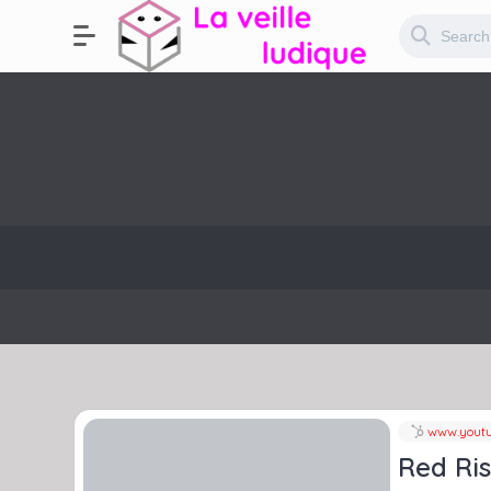
www.youtu
Red Ris