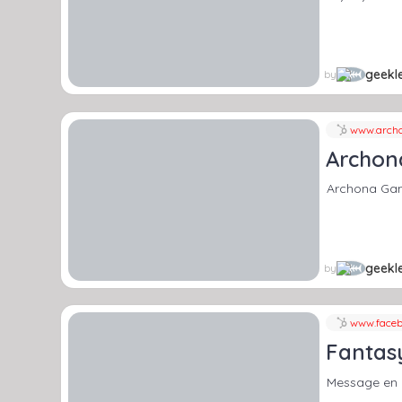
geekle
by
www.arch
Archona
Archona Game
geekle
by
www.faceb
Fantasy
Message en 