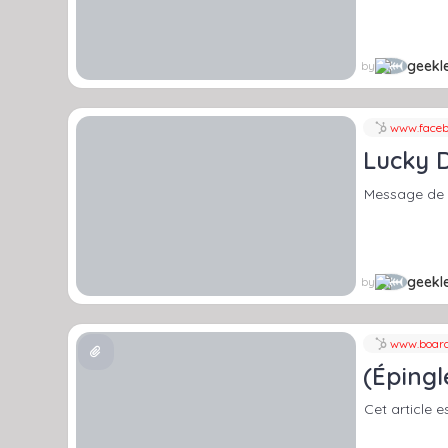
geekle
by
www.faceb
Lucky 
Message de 
geekle
by
www.board
(Épingl
Cet article e