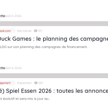
tte
août 6, 2026
ook.com
Non classé
137
Duck Games : le planning des campagne
LDG sur son planning des campagnes de financement…
tte
août 6, 2026
game.fr
Evenement
547
é) Spiel Essen 2026 : toutes les annonce
st évolutif et sera mis à jour au…