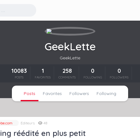
GeekLette
GeekLette
10083
1
258
0
0
POSTS
FAVORITES
COMMENTS
FOLLOWING
FOLLOWERS
Posts
Favorites
Followers
Following
be.com
Editeurs
48
ing réédité en plus petit