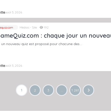
tte
août 5, 2026
quiz.com
Médias - Site
192
ameQuiz.com : chaque jour un nouveau 
, un nouveau quiz est proposé pour chacune des…
tte
août 5, 2026
1
2
3
…
1 261