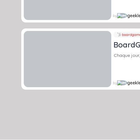
geekle
by
boardgame
BoardG
Chaque jour
geekle
by