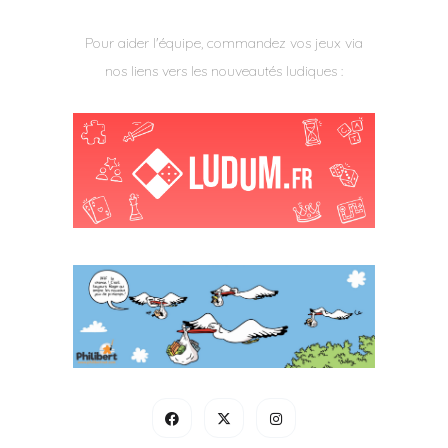
Pour aider l'équipe, commandez vos jeux via
nos liens vers les nouveautés ludiques :