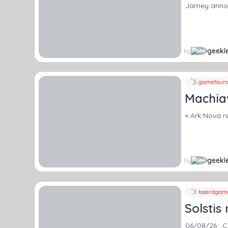
Jamey annonc
geekle
by
gamefoun
Machia
« Ark Nova r
geekle
by
boardgam
Solstis
06/08/26 : C