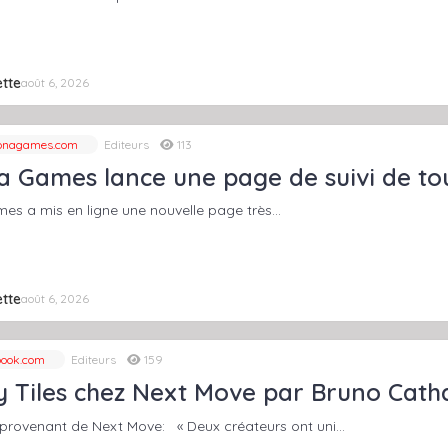
tte
août 6, 2026
onagames.com
Editeurs
113
 Games lance une page de suivi de tou
s a mis en ligne une nouvelle page très…
tte
août 6, 2026
ook.com
Editeurs
159
 Tiles chez Next Move par Bruno Catha
provenant de Next Move: « Deux créateurs ont uni…