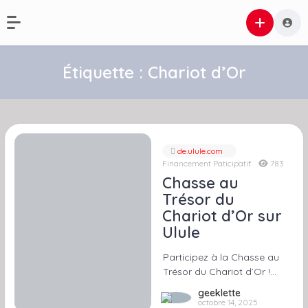
Étiquette :
Chariot d’Or
de.ulule.com
Financement Paticipatif
783
Chasse au
Trésor du
Chariot d’Or sur
Ulule
Participez à la Chasse au
Trésor du Chariot d’Or !…
geeklette
octobre 14, 2025