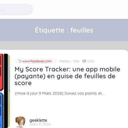
Étiquette :
feuilles
www.facebook.com
Médias - Site
1226
My Score Tracker: une app mobile
(payante) en guise de feuilles de
score
(mise à jour 9 Mars 2026) Suivez vos points et…
geeklette
mars 9, 2026