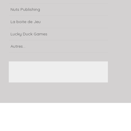
Nuts Publishing
La boite de Jeu
Lucky Duck Games
Autres...