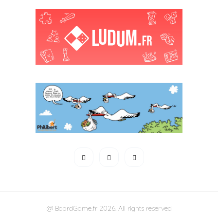
@ BoardGame.fr 2026. All rights reserved