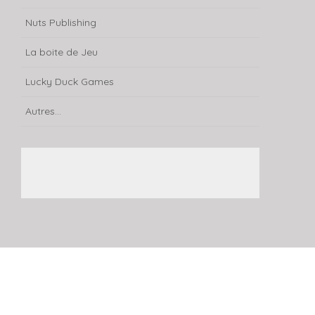
Nuts Publishing
La boite de Jeu
Lucky Duck Games
Autres...