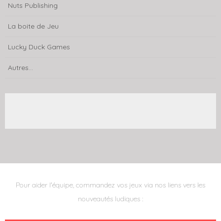
Nuts Publishing
La boite de Jeu
Lucky Duck Games
Autres...
Pour aider l'équipe, commandez vos jeux via nos liens vers les
nouveautés ludiques :