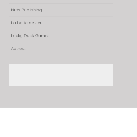
Nuts Publishing
La boite de Jeu
Lucky Duck Games
Autres...