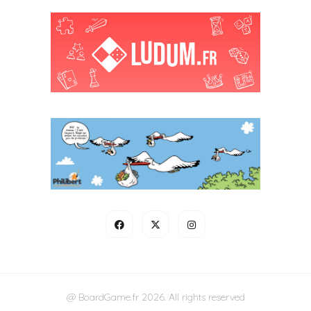
@ BoardGame.fr 2026. All rights reserved