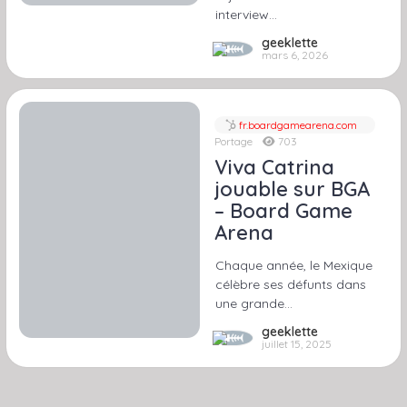
interview…
geeklette
mars 6, 2026
fr.boardgamearena.com
Portage
703
Viva Catrina
jouable sur BGA
– Board Game
Arena
Chaque année, le Mexique
célèbre ses défunts dans
une grande…
geeklette
juillet 15, 2025