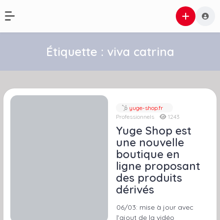
Étiquette :
viva catrina
yuge-shop.fr
Professionnels
1243
Yuge Shop est
une nouvelle
boutique en
ligne proposant
des produits
dérivés
06/03: mise à jour avec
l’ajout de la vidéo