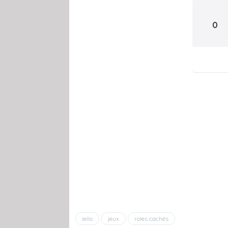
0
iello
jeux
roles cachés