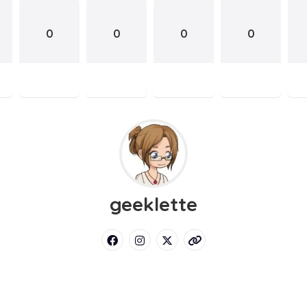
0
0
0
0
geeklette