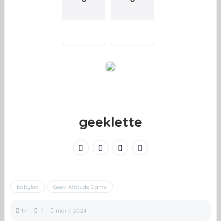
geeklette
babylon
Geek Attitude Game
1k
1
mai 7, 2024