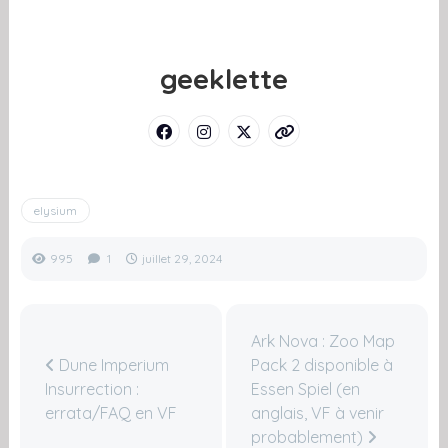
geeklette
elysium
995
1
juillet 29, 2024
Ark Nova : Zoo Map
Dune Imperium
Pack 2 disponible à
Insurrection :
Essen Spiel (en
errata/FAQ en VF
anglais, VF à venir
probablement)