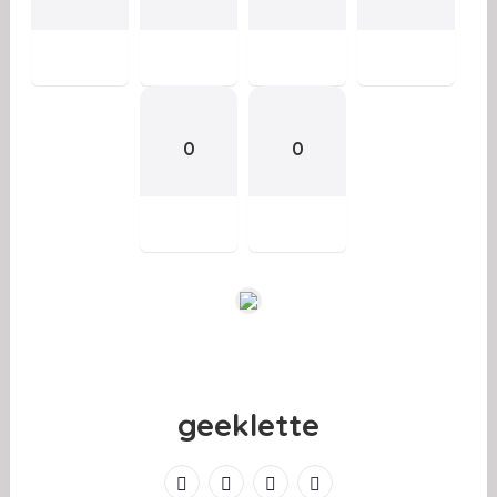
0
0
geeklette