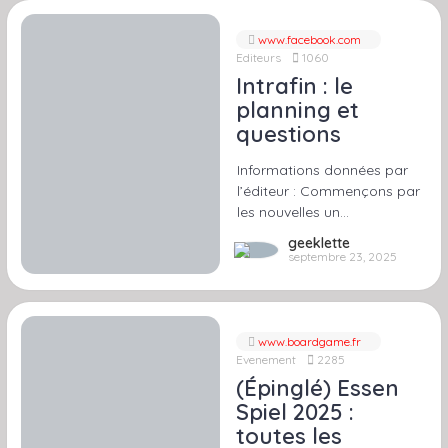
www.facebook.com
Editeurs
1060
Intrafin : le
planning et
questions
Informations données par
l’éditeur : Commençons par
les nouvelles un…
geeklette
septembre 23, 2025
www.boardgame.fr
Evenement
2285
(Épinglé) Essen
Spiel 2025 :
toutes les