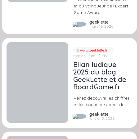
et du vainqueur de l’Expert
Game Award…
geeklette
mars 16, 2026
www.geeklette.fr
Médias - Site
819
Bilan ludique
2025 du blog
GeekLette et de
BoardGame.fr
Venez découvrir les chiffres
et les coups de coeur de…
geeklette
janvier 5, 2026