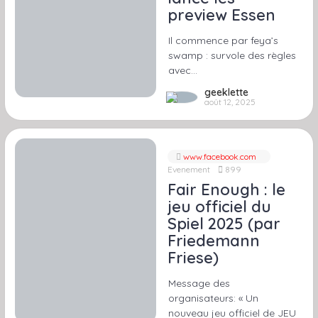
preview Essen
Il commence par feya’s
swamp : survole des règles
avec…
geeklette
août 12, 2025
www.facebook.com
Evenement
899
Fair Enough : le
jeu officiel du
Spiel 2025 (par
Friedemann
Friese)
Message des
organisateurs: « Un
nouveau jeu officiel de JEU