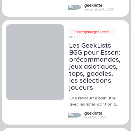
geeklette
septembre 8, 2025
boardgamegeek.com
Médias - Site
853
Les GeekLists
BGG pour Essen:
précommandes,
jeux asiatiques,
tops, goodies,
les sélections
joueurs
Une ressource bien utile
avec les listes dont on a…
geeklette
août 28, 2025