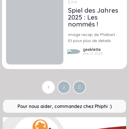
979
Spiel des Jahres
2025 : Les
nommés !
image recap de Philibert :
Et pour plus de détails…
geeklette
mai 21, 2025
1
2
Pour nous aider, commandez chez Phiphi :)