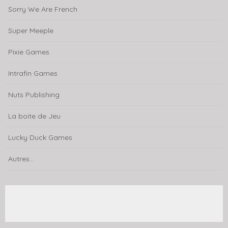
Sorry We Are French
Super Meeple
Pixie Games
Intrafin Games
Nuts Publishing
La boite de Jeu
Lucky Duck Games
Autres...