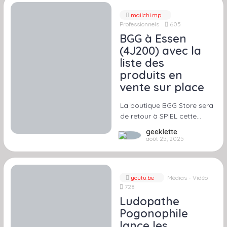
mailchi.mp
Professionnels
605
BGG à Essen
(4J200) avec la
liste des
produits en
vente sur place
La boutique BGG Store sera
de retour à SPIEL cette…
geeklette
août 25, 2025
youtu.be
Médias - Vidéo
728
Ludopathe
Pogonophile
lance les