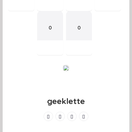
0
0
geeklette