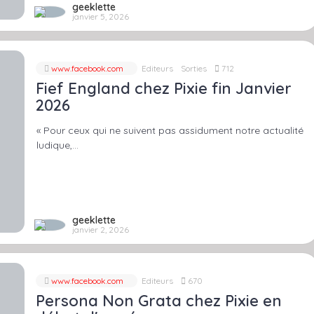
geeklette
janvier 5, 2026
www.facebook.com
Editeurs
Sorties
712
Fief England chez Pixie fin Janvier
2026
« Pour ceux qui ne suivent pas assidument notre actualité
ludique,…
geeklette
janvier 2, 2026
www.facebook.com
Editeurs
670
Persona Non Grata chez Pixie en