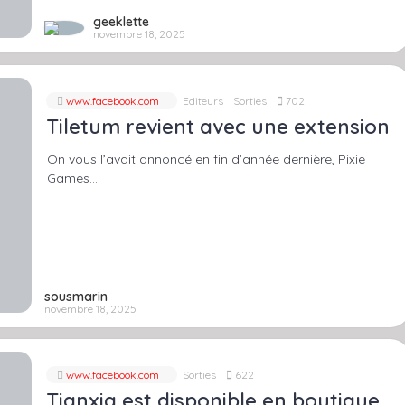
geeklette
novembre 18, 2025
www.facebook.com
Editeurs
Sorties
702
Tiletum revient avec une extension
On vous l’avait annoncé en fin d’année dernière, Pixie
Games…
sousmarin
novembre 18, 2025
www.facebook.com
Sorties
622
Tianxia est disponible en boutique