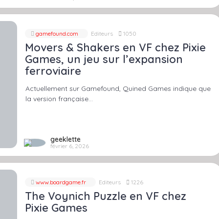
gamefound.com
Editeurs
1050
Movers & Shakers en VF chez Pixie
Games, un jeu sur l’expansion
ferroviaire
Actuellement sur Gamefound, Quined Games indique que
la version française…
geeklette
février 6, 2026
www.boardgame.fr
Editeurs
1226
The Voynich Puzzle en VF chez
Pixie Games