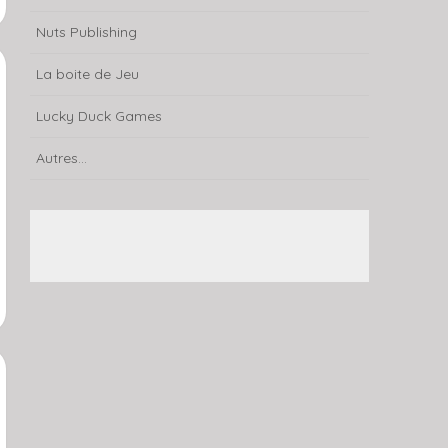
Nuts Publishing
La boite de Jeu
Lucky Duck Games
Autres...