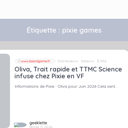
Étiquette :
pixie games
www.boardgame.fr
Distributeurs
Editeurs
956
Oliva, Trait rapide et TTMC Science
infuse chez Pixie en VF
Informations de Pixie : Oliva pour Juin 2026 Cela sent…
geeklette
février 11, 2026