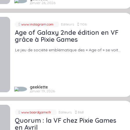
janvier 26, 2026
www.instagram.com
Editeurs
1106
Age of Galaxy 2nde édition en VF
grâce à Pixie Games
Le jeu de société emblématique des « Age of » se voit…
geeklette
janvier 19, 2026
www.boardgame.fr
Editeurs
868
Quorum : la VF chez Pixie Games
en Avril