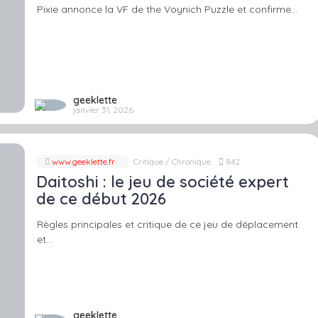
Pixie annonce la VF de the Voynich Puzzle et confirme…
geeklette
janvier 31, 2026
www.geeklette.fr
Critique / Chronique
842
Daitoshi : le jeu de société expert
de ce début 2026
Règles principales et critique de ce jeu de déplacement
et…
geeklette