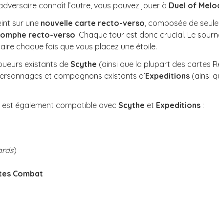
 adversaire connaît l’autre, vous pouvez jouer à
Duel of Melo
eint sur une
nouvelle carte recto-verso
, composée de seul
riomphe recto-verso
. Chaque tour est donc crucial. Le sour
ire chaque fois que vous placez une étoile.
joueurs existants de
Scythe
(ainsi que la plupart des cartes
personnages et compagnons existants d’
Expeditions
(ainsi 
h
est également compatible avec
Scythe
et
Expeditions
:
ards
)
rtes Combat