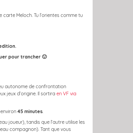
e carte Meloch. Tu l’orientes comme tu
edition.
ouer pour trancher 🙂
un jeu autonome de confrontation
jeux d’origine. Il sortira
en VF via
’environ
45 minutes
.
 joueur), tandis que l’autre utilise les
veau compagnon). Tant que vous