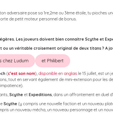
ton adversaire pose sa 1re,2me ou 3ème étoile, tu pioches un
sorte de petit moteur personnel de bonus.
légères. Les joueurs doivent bien connaitre Scythe et Exp
t ou un véritable croisement original de deux titans ? A j
es chez Ludum
et Philibert
och
(
c’est son nom
),
disponible en anglais
le 15 juillet, est 
ns, tout en servant également de mini-extension pour les deux 
 impatience).
ants,
Scythe
et
Expeditions
, dans un affrontement en duel d
 de
Scythe
(y compris une nouvelle faction et un nouveau plateau
mpris un nouveau mécha, un nouveau personnage et un nou