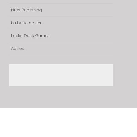
Nuts Publishing
La boite de Jeu
Lucky Duck Games
Autres...