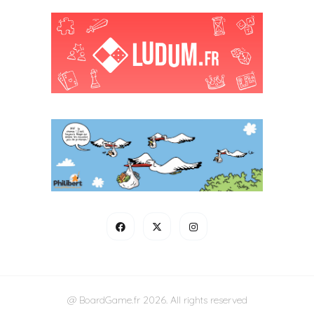
@ BoardGame.fr 2026. All rights reserved