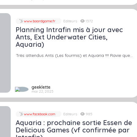
www.boardgame.fr
Editeurs
1372
Planning Intrafin mis à jour avec
Ants, Ext Underwater Cities,
Aquaria)
Très attendus Ants (Les fourmis) et Aquaria !!!! Ravie que…
geeklette
mai 22, 2025
www.facebook.com
Editeurs
985
Aquaria : prochaine sortie Essen de
Delicious Games (vf confirmée par