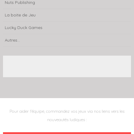
Nuts Publishing
La boite de Jeu
Lucky Duck Games
Autres...
Pour aider l'équipe, commandez vos jeux via nos liens vers les
nouveautés ludiques :