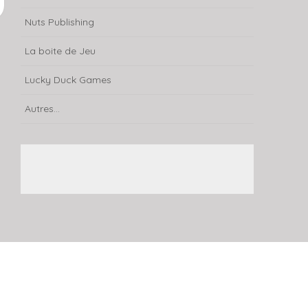
Nuts Publishing
La boite de Jeu
Lucky Duck Games
Autres...