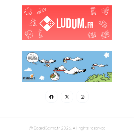
@ BoardGame.fr 2026. All rights reserved