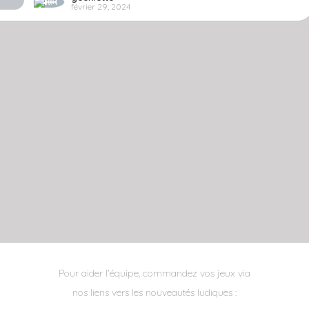
février 29, 2024
Pour aider l'équipe, commandez vos jeux via
nos liens vers les nouveautés ludiques :