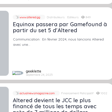
www.altered.gg
Distributeurs
Editeurs
849
Equinox passera par Gamefound à
partir du set 5 d'Altered
Communication : En février 2024, nous lancions Altered
avec une…
geeklette
septembre 24, 2025
actualnewsmagazine.com
Financement Paticipatif
1002
Altered devient le JCC le plus
financé de tous les temps avec