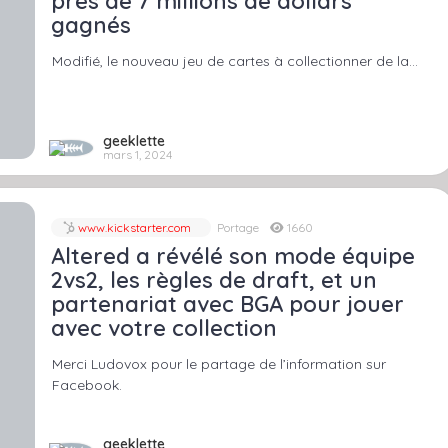
près de 7 millions de dollars
gagnés
Modifié, le nouveau jeu de cartes à collectionner de la…
geeklette
mars 1, 2024
www.kickstarter.com
Portage
1660
Altered a révélé son mode équipe
2vs2, les règles de draft, et un
partenariat avec BGA pour jouer
avec votre collection
Merci Ludovox pour le partage de l’information sur
Facebook.
geeklette