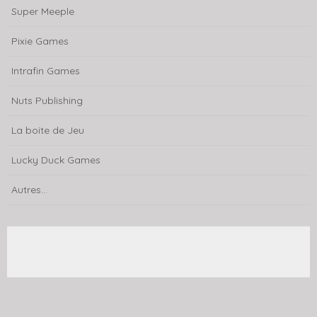
Super Meeple
Pixie Games
Intrafin Games
Nuts Publishing
La boite de Jeu
Lucky Duck Games
Autres...