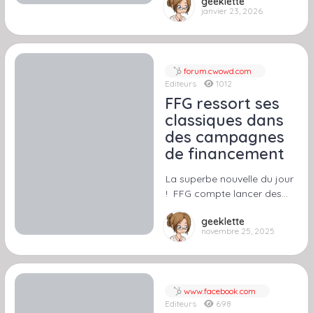
geeklette
janvier 23, 2026
forum.cwowd.com
Editeurs
1012
FFG ressort ses
classiques dans
des campagnes
de financement
La superbe nouvelle du jour
! FFG compte lancer des…
geeklette
novembre 25, 2025
www.facebook.com
Editeurs
698