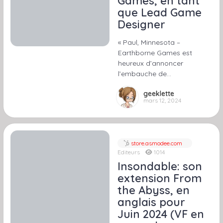
Games, en tant
que Lead Game
Designer
« Paul, Minnesota –
Earthborne Games est
heureux d’annoncer
l’embauche de…
geeklette
mars 12, 2024
store.asmodee.com
Editeurs
1014
Insondable: son
extension From
the Abyss, en
anglais pour
Juin 2024 (VF en