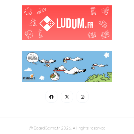
@ BoardGame.fr 2026. All rights reserved