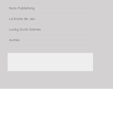
Nuts Publishing
La boite de Jeu
Lucky Duck Games
Autres...