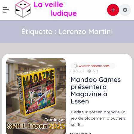
Étiquette :
Lorenzo Martini
www.facebook.com
Editeurs
651
Mandoo Games
présentera
Magazine à
Essen
L’éditeur coréen prépare un
jeu de placement d’ouvriers
sur le…
sousmarin