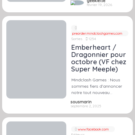
geeklette
février 19, 2026
preorder.mindclashgames.com
Sorties
1254
Emberheart /
Dragonnier pour
octobre (VF chez
Super Meeple)
Mindclash Games : Nous
sommes fiers d’annoncer
notre tout nouveau…
sousmarin
septembre 2, 2025
www.facebook.com
Editeurs