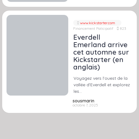
www.kickstarter.com
Financement Paticipatif
823
Everdell
Emerland arrive
cet automne sur
Kickstarter (en
anglais)
Voyagez vers l’ouest de la
vallée d’Everdell et explorez
les…
sousmarin
octobre 7, 2025