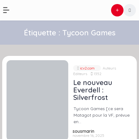
Étiquette :
Tycoon Games
icv2.com
Auteurs
Editeurs
1352
Le nouveau
Everdell :
Silverfrost
Tycoon Games [ce sera
Matagot pour la VF, prévue
en…
sousmarin
novembre 16, 2025