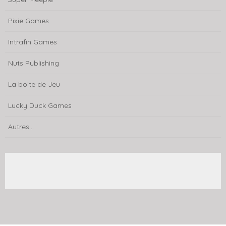
Pixie Games
Intrafin Games
Nuts Publishing
La boite de Jeu
Lucky Duck Games
Autres...