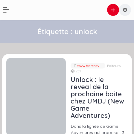
Étiquette :
unlock
www.twitch.tv
Editeurs
751
Unlock : le
reveal de la
prochaine boite
chez UMDJ (New
Game
Adventures)
Dans la lignée de Game
Adventures qui proposait 3