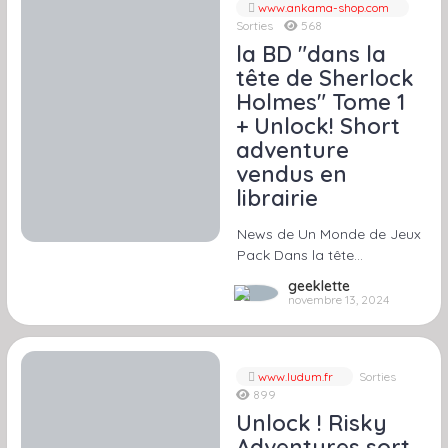
www.ankama-shop.com
Sorties
568
la BD "dans la
tête de Sherlock
Holmes" Tome 1
+ Unlock! Short
adventure
vendus en
librairie
News de Un Monde de Jeux
Pack Dans la tête…
geeklette
novembre 13, 2024
www.ludum.fr
Sorties
899
Unlock ! Risky
Adventures sort