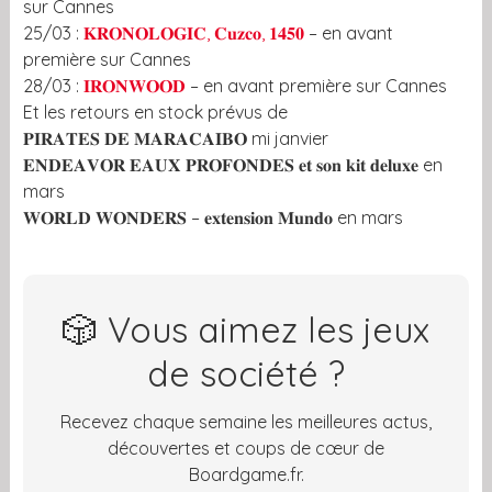
sur Cannes
25/03 :
𝐊𝐑𝐎𝐍𝐎𝐋𝐎𝐆𝐈𝐂, 𝐂𝐮𝐳𝐜𝐨, 𝟏𝟒𝟓𝟎
– en avant
première sur Cannes
28/03 :
𝐈𝐑𝐎𝐍𝐖𝐎𝐎𝐃
– en avant première sur Cannes
Et les retours en stock prévus de
𝐏𝐈𝐑𝐀𝐓𝐄𝐒 𝐃𝐄 𝐌𝐀𝐑𝐀𝐂𝐀𝐈𝐁𝐎 mi janvier
𝐄𝐍𝐃𝐄𝐀𝐕𝐎𝐑 𝐄𝐀𝐔𝐗 𝐏𝐑𝐎𝐅𝐎𝐍𝐃𝐄𝐒 𝐞𝐭 𝐬𝐨𝐧 𝐤𝐢𝐭 𝐝𝐞𝐥𝐮𝐱𝐞 en
mars
𝐖𝐎𝐑𝐋𝐃 𝐖𝐎𝐍𝐃𝐄𝐑𝐒 – 𝐞𝐱𝐭𝐞𝐧𝐬𝐢𝐨𝐧 𝐌𝐮𝐧𝐝𝐨 en mars
🎲 Vous aimez les jeux
de société ?
Recevez chaque semaine les meilleures actus,
découvertes et coups de cœur de
Boardgame.fr.