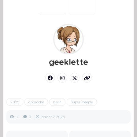
geeklette
2025
approche
bilan
Super Meeple
1k
3
janvier 7, 2025