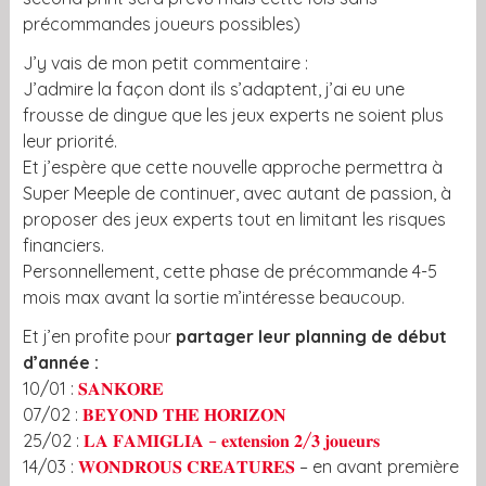
précommandes joueurs possibles)
J’y vais de mon petit commentaire :
J’admire la façon dont ils s’adaptent, j’ai eu une
frousse de dingue que les jeux experts ne soient plus
leur priorité.
Et j’espère que cette nouvelle approche permettra à
Super Meeple de continuer, avec autant de passion, à
proposer des jeux experts tout en limitant les risques
financiers.
Personnellement, cette phase de précommande 4-5
mois max avant la sortie m’intéresse beaucoup.
Et j’en profite pour
partager leur planning de début
d’année :
10/01 :
𝐒𝐀𝐍𝐊𝐎𝐑𝐄
07/02 :
𝐁𝐄𝐘𝐎𝐍𝐃 𝐓𝐇𝐄 𝐇𝐎𝐑𝐈𝐙𝐎𝐍
25/02 :
𝐋𝐀 𝐅𝐀𝐌𝐈𝐆𝐋𝐈𝐀 – 𝐞𝐱𝐭𝐞𝐧𝐬𝐢𝐨𝐧 𝟐/𝟑 𝐣𝐨𝐮𝐞𝐮𝐫𝐬
14/03 :
𝐖𝐎𝐍𝐃𝐑𝐎𝐔𝐒 𝐂𝐑𝐄𝐀𝐓𝐔𝐑𝐄𝐒
– en avant première