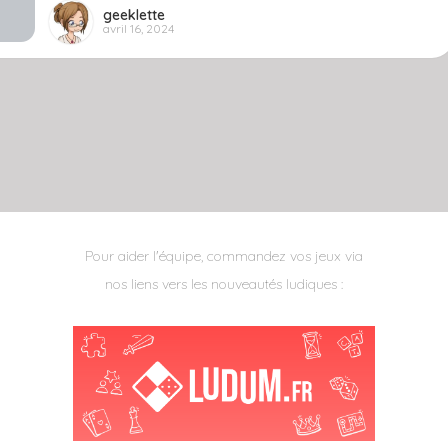
geeklette
avril 16, 2024
Pour aider l'équipe, commandez vos jeux via
nos liens vers les nouveautés ludiques :